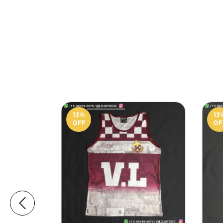
13
%
13
OFF
OF