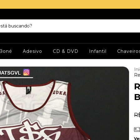
Boné
Adesivo
CD & DVD
Infantil
Chaveiro
Iní
Re
R
B
R$
Ve