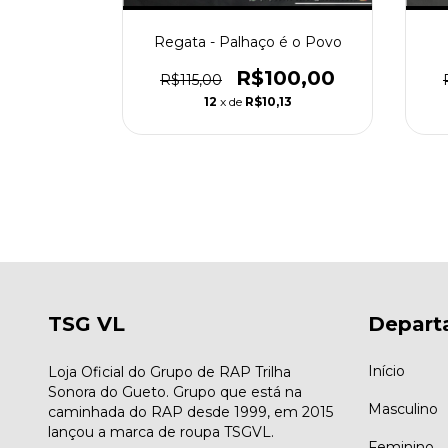
amarela
Regata - Palhaço é o Povo
00,00
R$100,00
R$115,00
13
12
x de
R$10,13
TSG VL
Depart
Início
Loja Oficial do Grupo de RAP Trilha
Sonora do Gueto. Grupo que está na
Masculino
caminhada do RAP desde 1999, em 2015
lançou a marca de roupa TSGVL.
Feminino