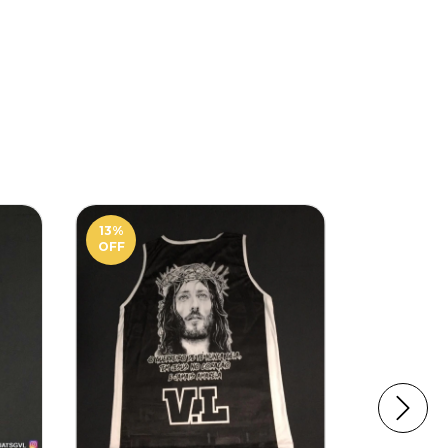
13
%
13
%
OFF
OFF