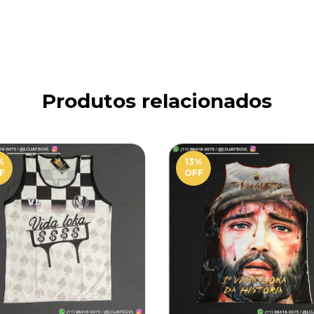
Produtos relacionados
%
13
%
F
OFF