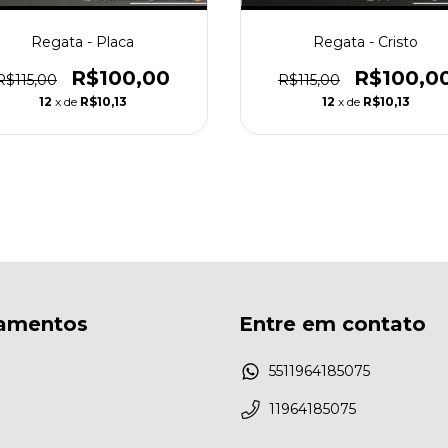
Regata - Placa
Regata - Cristo
R$100,00
R$100,0
R$115,00
R$115,00
12
x de
R$10,13
12
x de
R$10,13
amentos
Entre em contato
5511964185075
11964185075