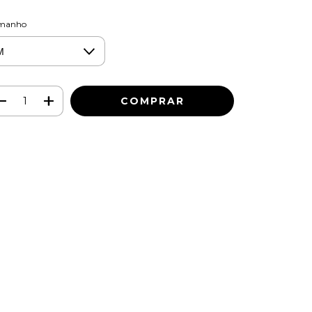
manho
Meios de envio
ALTERAR CEP
regas para o CEP:
CALCULAR
ça login
e use seus dados de entrega
o sei meu CEP