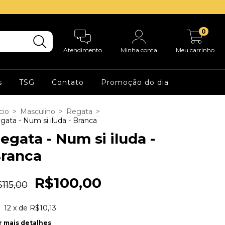
0
Atendimento
Minha conta
Meu carrinho
s
TSG
Contato
Promoção do dia
cio
>
Masculino
>
Regata
>
gata - Num si iluda - Branca
egata - Num si iluda -
ranca
R$100,00
115,00
12
x de
R$10,13
r mais detalhes