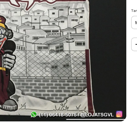
Ta
Ent
Fa
Nã