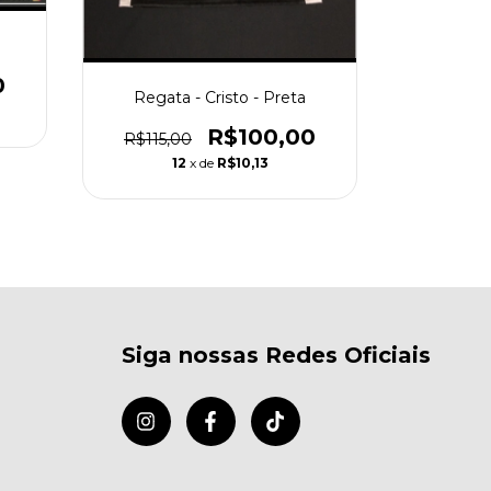
Regata -
0
R$115,
Regata - Cristo - Preta
1
R$100,00
R$115,00
12
x de
R$10,13
Siga nossas Redes Oficiais