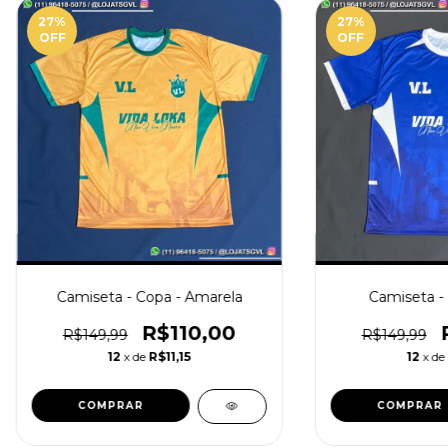
27
%
27
%
OFF
OFF
Camiseta - Copa - Amarela
Camiseta - 
R$110,00
R$149,99
R$149,99
12
x de
R$11,15
12
x de
COMPRAR
COMPRAR