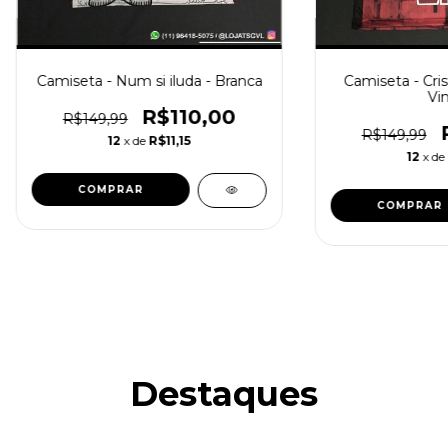
Camiseta - Num si iluda - Branca
Camiseta - Cris
Vi
R$110,00
R$149,99
R$149,99
12
x de
R$11,15
12
x de
COMPRAR
COMPRAR
Destaques