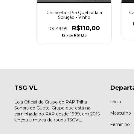
uda - vinho
Camiseta - Pra Quebrada a
Ca
Solução - Vinho
10,00
R$110,00
R$149,99
5
12
x de
R$11,15
TSG VL
Depart
Início
Loja Oficial do Grupo de RAP Trilha
Sonora do Gueto. Grupo que está na
Masculino
caminhada do RAP desde 1999, em 2015
lançou a marca de roupa TSGVL.
Feminino