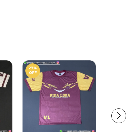
27
%
27
%
OFF
OFF