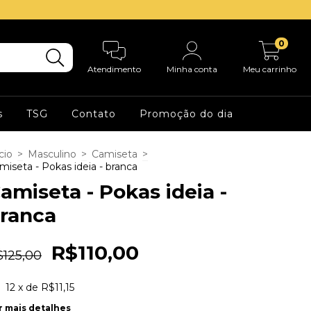
0
Atendimento
Minha conta
Meu carrinho
s
TSG
Contato
Promoção do dia
cio
>
Masculino
>
Camiseta
>
miseta - Pokas ideia - branca
amiseta - Pokas ideia -
ranca
R$110,00
$125,00
12
x de
R$11,15
r mais detalhes