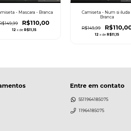
miseta - Mascara - Branca
Camiseta - Num si iluda 
Branca
R$110,00
R$149,99
R$110,0
R$149,99
12
x de
R$11,15
12
x de
R$11,15
amentos
Entre em contato
5511964185075
11964185075