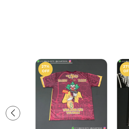
27
%
27
OFF
OF