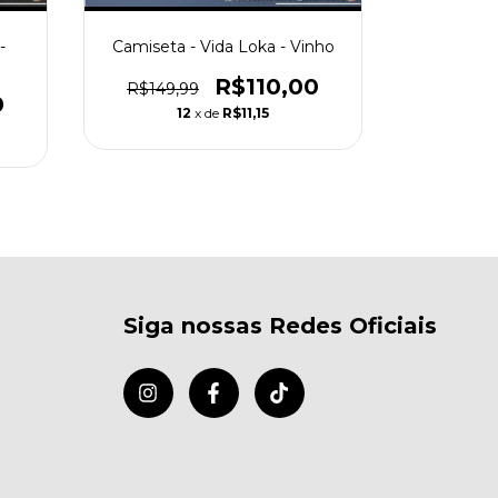
-
Camiseta - Vida Loka - Vinho
Camiseta 
R$110,00
R$149,99
0
R$149,
12
x de
R$11,15
Siga nossas Redes Oficiais