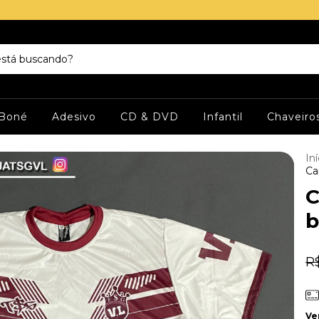
Boné
Adesivo
CD & DVD
Infantil
Chaveiro
Iní
Ca
C
b
R
Ve