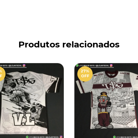
Produtos relacionados
%
27
%
F
OFF