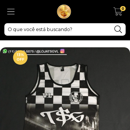
0
13
%
OFF