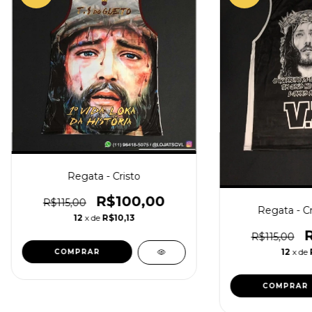
Regata - Cristo
R$100,00
R$115,00
Regata - Cr
12
x de
R$10,13
R$115,00
12
x de
COMPRAR
COMPRAR