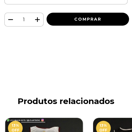
Meios de envio
ALTERAR CEP
Entregas para o CEP:
CALCULAR
Faça login
e use seus dados de entrega
Não sei meu CEP
Produtos relacionados
13
%
13
%
OFF
OFF