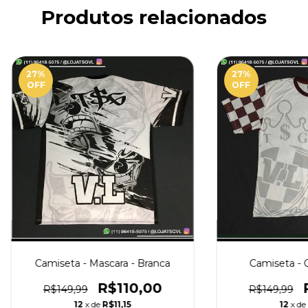
Produtos relacionados
27
%
27
%
OFF
OFF
Camiseta - Mascara - Branca
Camiseta - 
R$110,00
R$149,99
R$149,99
12
x de
R$11,15
12
x de