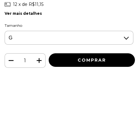
12
x de
R$11,15
Ver mais detalhes
Tamanho
Meios de envio
ALTERAR CEP
Entregas para o CEP:
CALCULAR
Faça login
e use seus dados de entrega
Não sei meu CEP