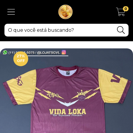
0
27
%
OFF