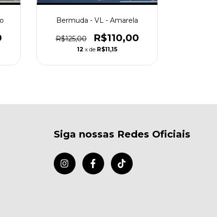
o
Bermuda - VL - Amarela
Bermuda
0
R$110,00
R$125,00
R$125,
12
x de
R$11,15
Siga nossas Redes Oficiais