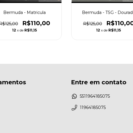
Bermuda - Matricula
Bermuda - TSG - Dourad
R$110,00
R$110,0
R$125,00
R$125,00
12
x de
R$11,15
12
x de
R$11,15
amentos
Entre em contato
5511964185075
11964185075