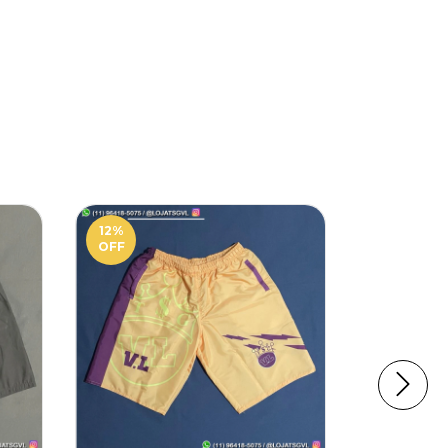
12
%
12
%
OFF
OFF