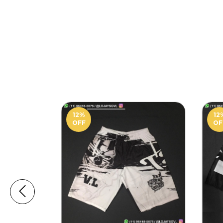
12
%
12
OFF
OF