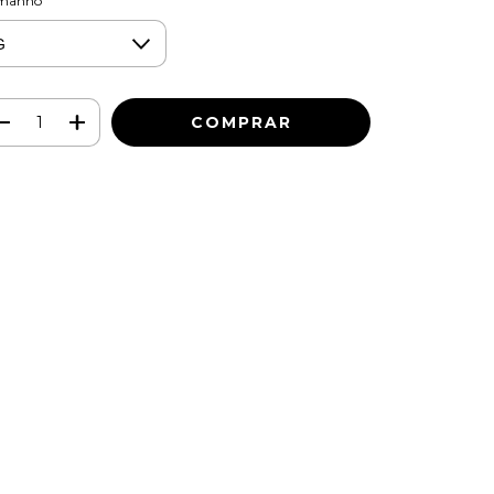
manho
Meios de envio
ALTERAR CEP
regas para o CEP:
CALCULAR
ça login
e use seus dados de entrega
o sei meu CEP