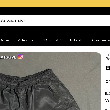
Boné
Adesivo
CD & DVD
Infantil
Chaveiro
Iní
Be
B
R
Ve