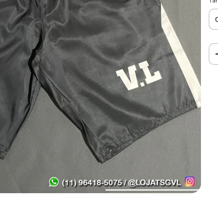
Ta
Ent
Fa
Nã