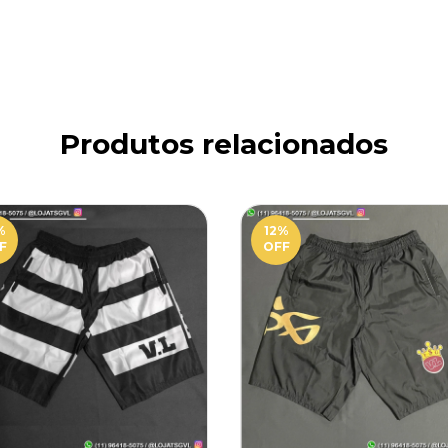
Produtos relacionados
%
12
%
F
OFF