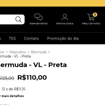
0
Atendimento
Minha conta
Meu carrinho
s
TSG
Contato
Promoção do dia
cio
>
Masculino
>
Bermuda
>
rmuda - VL - Preta
ermuda - VL - Preta
R$110,00
$125,00
12
x de
R$11,15
r mais detalhes