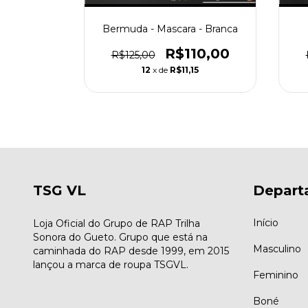
 é o Povo
Bermuda - Mascara - Branca
10,00
R$110,00
R$125,00
5
12
x de
R$11,15
TSG VL
Depart
Início
Loja Oficial do Grupo de RAP Trilha
Sonora do Gueto. Grupo que está na
Masculino
caminhada do RAP desde 1999, em 2015
lançou a marca de roupa TSGVL.
Feminino
Boné