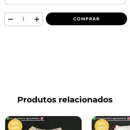
Meios de envio
ALTERAR CEP
Entregas para o CEP:
CALCULAR
Faça login
e use seus dados de entrega
Não sei meu CEP
Produtos relacionados
12
%
12
%
OFF
OFF