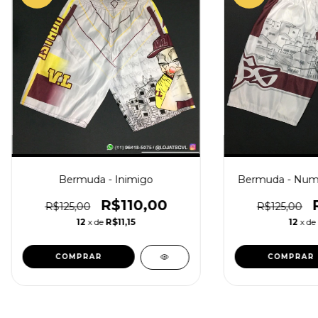
Bermuda - Inimigo
Bermuda - Num s
R$110,00
R$125,00
R$125,00
12
x de
R$11,15
12
x de
COMPRAR
COMPRAR