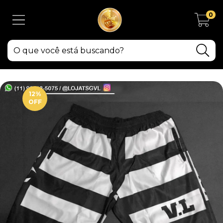
0
12
%
OFF